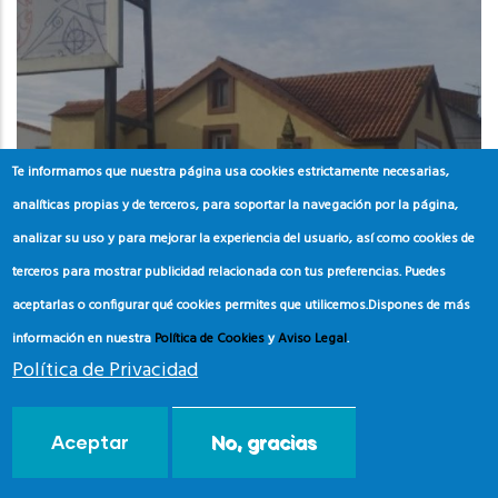
Te informamos que nuestra página usa cookies estrictamente necesarias,
analíticas propias y de terceros, para soportar la navegación por la página,
analizar su uso y para mejorar la experiencia del usuario, así como cookies de
terceros para mostrar publicidad relacionada con tus preferencias. Puedes
aceptarlas o configurar qué cookies permites que utilicemos.
Dispones de más
información en nuestra
Política de Cookies
y
Aviso Legal
.
GALICIA
Política de Privacidad
PONTEVEDRA
Centro de Interpretación
Aceptar
No, gracias
Ambiental Foz do Miñor