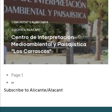
COMUNITAT VALENCIANA
ALICANTE/ALACANT
Centro de Interpretación
Medioambiental y Paisajística
“Los Carrascos”
L'Alfàs del Pi (Alicante)
Page 1
Pagination
Next
››
Subscribe to Alicante/Alacant
page