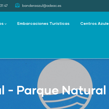
31 47
banderaazul@adeac.es
os
Embarcaciones Turísticas
Centros Azule
l - Parque Natural 