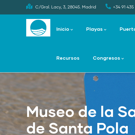
Skip
C/Gral. Lacy, 3, 28045. Madrid
+34 91 435 
to
Main
main
navigation
Inicio
Playas
Puert
content
Recursos
Congresos
Museo de la Sa
de Santa Pola