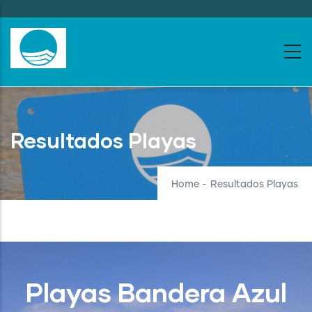
Skip
to
main
content
Resultados Playas
Home
-
Resultados Playas
Playas Bandera Azul