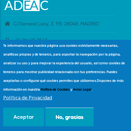
C/General Lacy, 3. 1ºB. 28045. MADRID
+34 91 435 31 47
Te informamos que nuestra página usa cookies estrictamente necesarias,
analíticas propias y de terceros, para soportar la navegación por la página,
banderaazul@adeac.es
analizar su uso y para mejorar la experiencia del usuario, así como cookies de
terceros para mostrar publicidad relacionada con tus preferencias. Puedes
aceptarlas o configurar qué cookies permites que utilicemos.
Dispones de más
información en nuestra
Política de Cookies
y
Aviso Legal
.
Política de Privacidad
© Copyright
Asociación de Educación Ambiental y del
Aceptar
No, gracias
Consumidor (ADEAC).
2024.