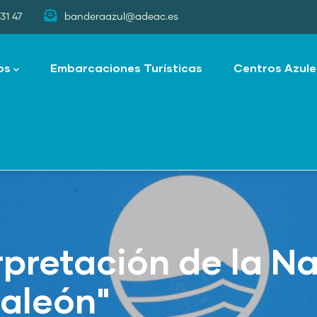
31 47
banderaazul@adeac.es
os
Embarcaciones Turísticas
Centros Azule
rpretación de la Na
maleón"