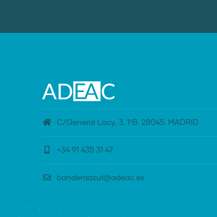
C/General Lacy, 3. 1ºB. 28045. MADRID
+34 91 435 31 47
banderaazul@adeac.es