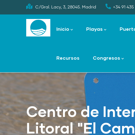
Skip
C/Gral. Lacy, 3, 28045. Madrid
+34 91 435 
to
Main
main
navigation
Inicio
Playas
Puert
content
Recursos
Congresos
Centro de Inte
Litoral "El Ca