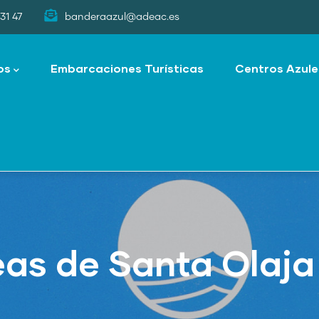
31 47
banderaazul@adeac.es
os
Embarcaciones Turísticas
Centros Azule
eas de Santa Olaja