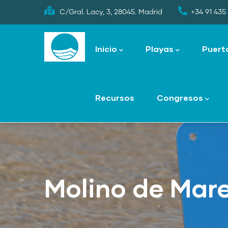
Skip
C/Gral. Lacy, 3, 28045. Madrid
+34 91 435 
to
Main
main
navigation
Inicio
Playas
Puert
content
Recursos
Congresos
Molino de Mar