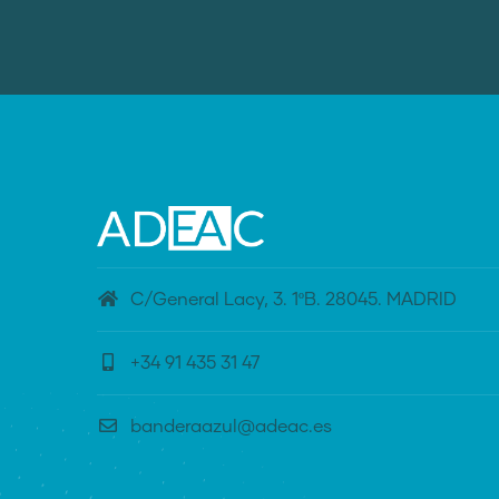
C/General Lacy, 3. 1ºB. 28045. MADRID
+34 91 435 31 47
banderaazul@adeac.es