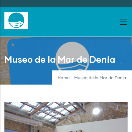
Skip
to
main
content
Museo de la Mar de Denia
Home
-
Museo de la Mar de Denia