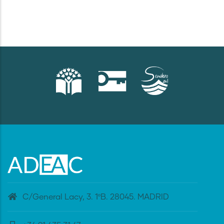
C/General Lacy, 3. 1ºB. 28045. MADRID