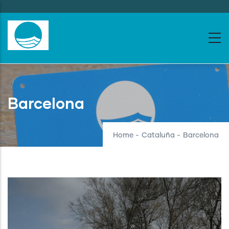
Skip
to
main
content
Barcelona
Home
-
Cataluña
-
Barcelona