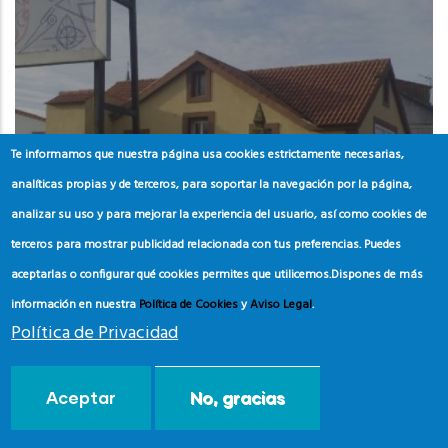
Te informamos que nuestra página usa cookies estrictamente necesarias,
analíticas propias y de terceros, para soportar la navegación por la página,
analizar su uso y para mejorar la experiencia del usuario, así como cookies de
terceros para mostrar publicidad relacionada con tus preferencias. Puedes
aceptarlas o configurar qué cookies permites que utilicemos.
Dispones de más
información en nuestra
Política de Cookies
y
Aviso Legal
.
GALICIA
Política de Privacidad
PONTEVEDRA
Centro de Interpretación
Aceptar
No, gracias
Ambiental Foz do Miñor