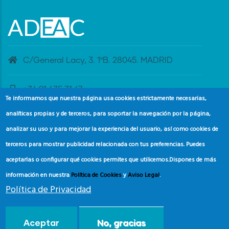
C/General Lacy, 3. 1ºB. 28045. MADRID
+34 91 435 31 47
Te informamos que nuestra página usa cookies estrictamente necesarias,
analíticas propias y de terceros, para soportar la navegación por la página,
banderaazul@adeac.es
analizar su uso y para mejorar la experiencia del usuario, así como cookies de
terceros para mostrar publicidad relacionada con tus preferencias. Puedes
aceptarlas o configurar qué cookies permites que utilicemos.
Dispones de más
información en nuestra
Política de Cookies
y
Aviso Legal
.
Política de Privacidad
© Copyright
Asociación de Educación Ambiental y del
Aceptar
No, gracias
Consumidor (ADEAC).
2024.