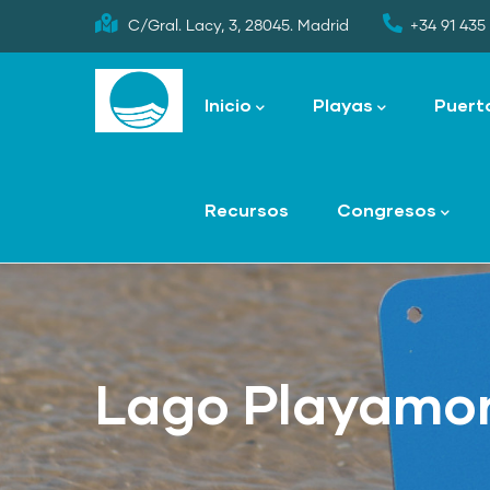
Skip
C/Gral. Lacy, 3, 28045. Madrid
+34 91 435 
to
Main
main
navigation
Inicio
Playas
Puert
content
Recursos
Congresos
Lago Playamon