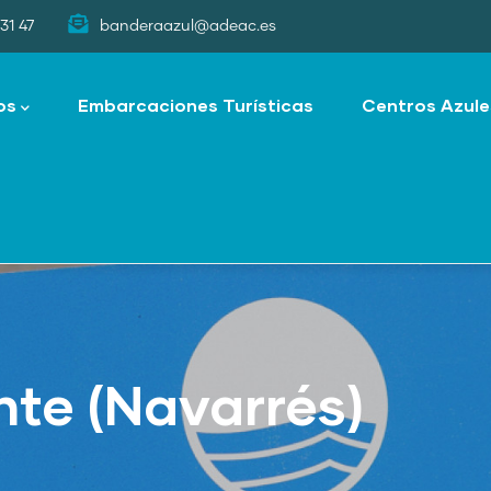
31 47
banderaazul@adeac.es
os
Embarcaciones Turísticas
Centros Azule
te (Navarrés)