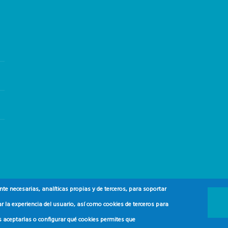
e necesarias, analíticas propias y de terceros, para soportar
r la experiencia del usuario, así como cookies de terceros para
s aceptarlas o configurar qué cookies permites que
 y del Consumidor (ADEAC).
2024.