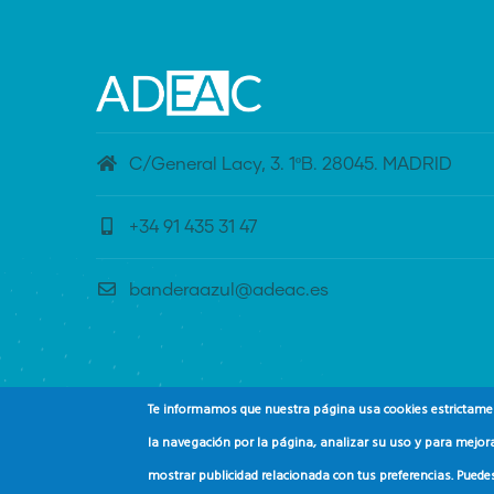
C/General Lacy, 3. 1ºB. 28045. MADRID
+34 91 435 31 47
banderaazul@adeac.es
Te informamos que nuestra página usa cookies estrictament
la navegación por la página, analizar su uso y para mejora
mostrar publicidad relacionada con tus preferencias. Puede
© Copyright
Asociación de Educación Ambiental