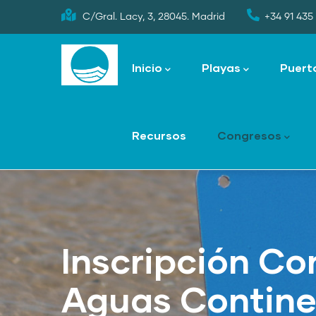
Skip
C/Gral. Lacy, 3, 28045. Madrid
+34 91 435 
to
Main
main
navigation
Inicio
Playas
Puert
content
Recursos
Congresos
Inscripción Co
Aguas Contine