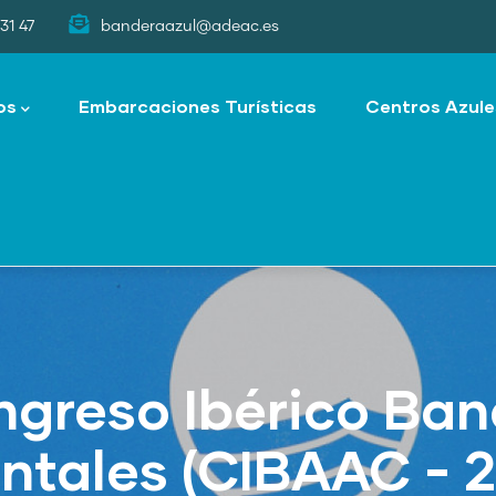
31 47
banderaazul@adeac.es
os
Embarcaciones Turísticas
Centros Azule
ngreso Ibérico Ban
ntales (CIBAAC - 