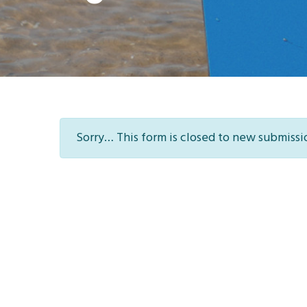
Information
Sorry… This form is closed to new submissi
message