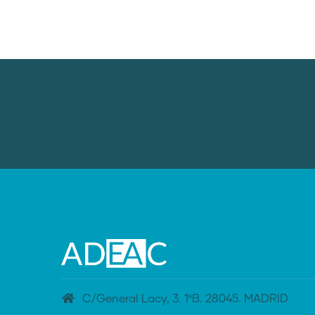
C/General Lacy, 3. 1ºB. 28045. MADRID