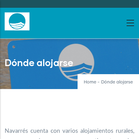
Skip
to
main
content
Dónde alojarse
Home
-
Dónde alojarse
Navarrés cuenta con varios alojamientos rurales,