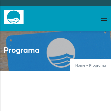
Skip
to
main
content
Programa
Home
-
Programa