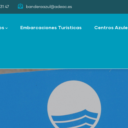
31 47
banderaazul@adeac.es
os
Embarcaciones Turísticas
Centros Azule