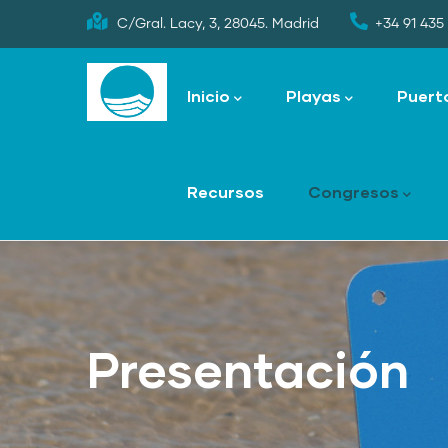
Skip
C/Gral. Lacy, 3, 28045. Madrid
+34 91 435 
to
Main
main
navigation
Inicio
Playas
Puert
content
Recursos
Congresos
Presentación