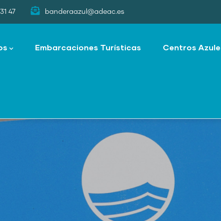
31 47
banderaazul@adeac.es
os
Embarcaciones Turísticas
Centros Azule