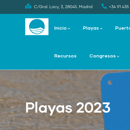
Skip
C/Gral. Lacy, 3, 28045. Madrid
+34 91 435 
to
Main
main
navigation
Inicio
Playas
Puert
content
Recursos
Congresos
Playas 2023