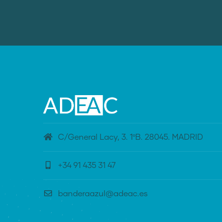
C/General Lacy, 3. 1ºB. 28045. MADRID
+34 91 435 31 47
banderaazul@adeac.es