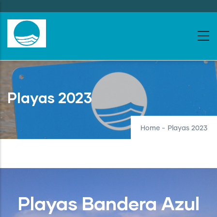
Skip
to
main
content
Playas 2023
Home
-
Playas 2023
Playas Bandera Azul