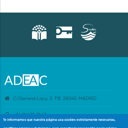
C/General Lacy, 3. 1ºB. 28045. MADRID
+34 91 435 31 47
Te informamos que nuestra página usa cookies estrictamente necesarias,