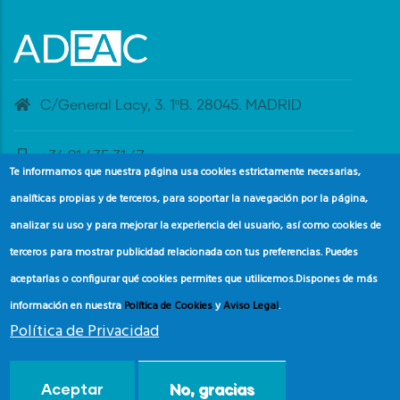
C/General Lacy, 3. 1ºB. 28045. MADRID
+34 91 435 31 47
Te informamos que nuestra página usa cookies estrictamente necesarias,
analíticas propias y de terceros, para soportar la navegación por la página,
banderaazul@adeac.es
analizar su uso y para mejorar la experiencia del usuario, así como cookies de
terceros para mostrar publicidad relacionada con tus preferencias. Puedes
aceptarlas o configurar qué cookies permites que utilicemos.
Dispones de más
información en nuestra
Política de Cookies
y
Aviso Legal
.
Política de Privacidad
© Copyright
Asociación de Educación Ambiental y del
Aceptar
No, gracias
Consumidor (ADEAC).
2024.