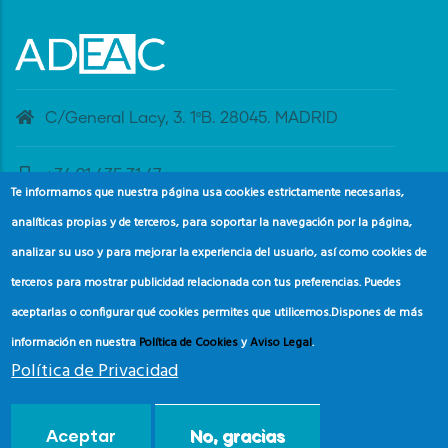
C/General Lacy, 3. 1ºB. 28045. MADRID
+34 91 435 31 47
Te informamos que nuestra página usa cookies estrictamente necesarias,
analíticas propias y de terceros, para soportar la navegación por la página,
banderaazul@adeac.es
analizar su uso y para mejorar la experiencia del usuario, así como cookies de
terceros para mostrar publicidad relacionada con tus preferencias. Puedes
aceptarlas o configurar qué cookies permites que utilicemos.
Dispones de más
información en nuestra
Política de Cookies
y
Aviso Legal
.
Política de Privacidad
© Copyright
Asociación de Educación Ambiental y del
Aceptar
No, gracias
Consumidor (ADEAC).
2024.