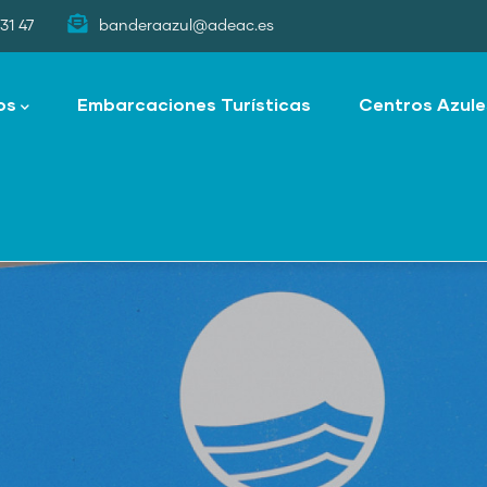
31 47
banderaazul@adeac.es
os
Embarcaciones Turísticas
Centros Azule