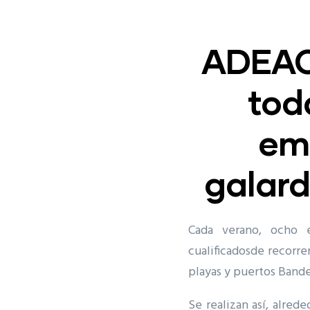
ADEAC
tod
emb
galar
Cada verano, ocho 
cualificadosde recorren
playas y puertos Bande
Se realizan así, alred