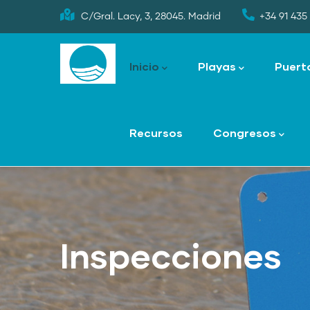
Skip
C/Gral. Lacy, 3, 28045. Madrid
+34 91 435 
to
Main
main
navigation
Inicio
Playas
Puert
content
Recursos
Congresos
Inspecciones