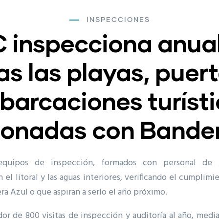
INSPECCIONES
 inspecciona anua
as las playas, puert
arcaciones turíst
donadas con Bander
equipos de inspección, formados con personal de 
 el litoral y las aguas interiores, verificando el cumplimi
ra Azul o que aspiran a serlo el año próximo.
edor de 800 visitas de inspección y auditoría al año, me