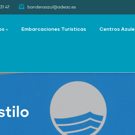
31 47
banderaazul@adeac.es
os
Embarcaciones Turísticas
Centros Azule
tilo