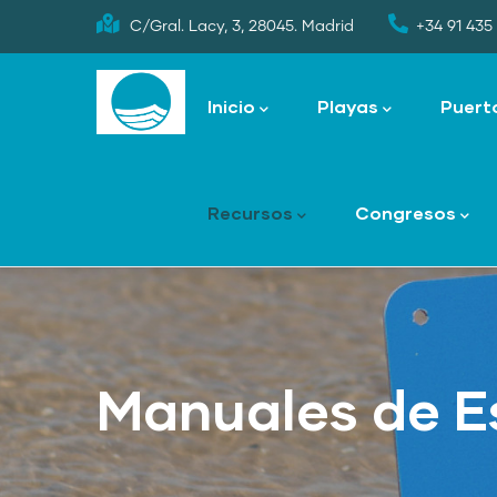
Skip
C/Gral. Lacy, 3, 28045. Madrid
+34 91 435 
to
Main
main
navigation
Inicio
Playas
Puert
content
Recursos
Congresos
Manuales de Es