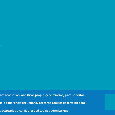
e necesarias, analíticas propias y de terceros, para soportar
r la experiencia del usuario, así como cookies de terceros para
s aceptarlas o configurar qué cookies permites que
 y del Consumidor (ADEAC).
2024.