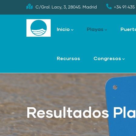
Skip
C/Gral. Lacy, 3, 28045. Madrid
+34 91 435 
to
Main
main
navigation
Inicio
Playas
Puert
content
Recursos
Congresos
Resultados Pl