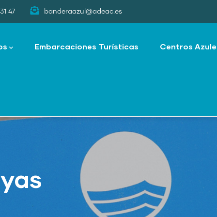
31 47
banderaazul@adeac.es
os
Embarcaciones Turísticas
Centros Azule
ayas