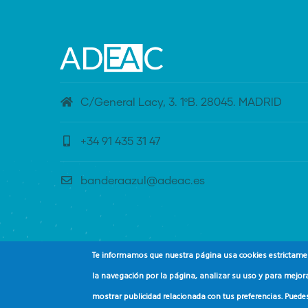
C/General Lacy, 3. 1ºB. 28045. MADRID
+34 91 435 31 47
banderaazul@adeac.es
Te informamos que nuestra página usa cookies estrictament
la navegación por la página, analizar su uso y para mejora
mostrar publicidad relacionada con tus preferencias. Puede
© Copyright
Asociación de Educación Ambiental