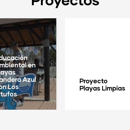
ducación
mbiental en
layas
andera Azul
Proyecto
on Los
Playas Limpias
itufos