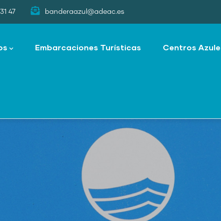
31 47
banderaazul@adeac.es
os
Embarcaciones Turísticas
Centros Azule