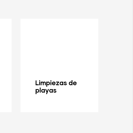
Ca
Pre
Limpiezas de
Ah
playas
en 
Fu
MA