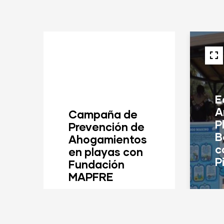
E
A
Campaña de
P
Prevención de
B
Ahogamientos
c
en playas con
P
Fundación
MAPFRE