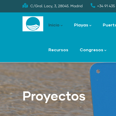
Skip
C/Gral. Lacy, 3, 28045. Madrid
+34 91 435 
to
Main
main
navigation
Inicio
Playas
Puert
content
Recursos
Congresos
Proyectos