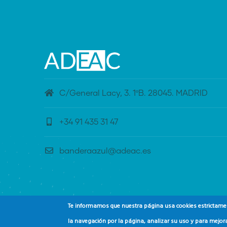
C/General Lacy, 3. 1ºB. 28045. MADRID
+34 91 435 31 47
banderaazul@adeac.es
Te informamos que nuestra página usa cookies estrictament
la navegación por la página, analizar su uso y para mejora