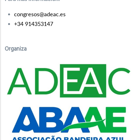
congresos@adeac.es
+34 914353147
Organiza