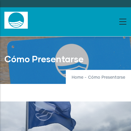
Skip
to
main
content
Cómo Presentarse
Home
-
Cómo Presentarse