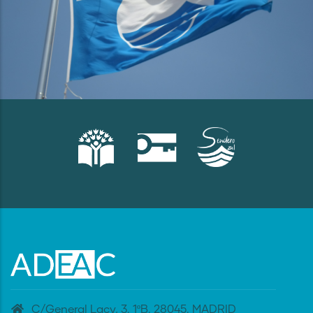
C/General Lacy, 3. 1ºB. 28045. MADRID