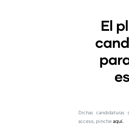
El p
cand
para
e
Dichas candidaturas
acceso, pinche
aquí.