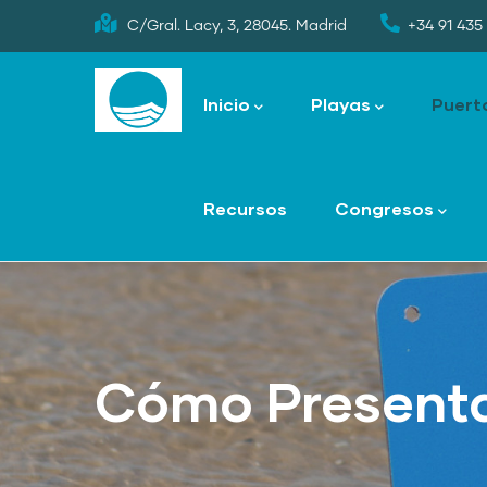
Skip
C/Gral. Lacy, 3, 28045. Madrid
+34 91 435 
to
Main
main
navigation
Inicio
Playas
Puert
content
Recursos
Congresos
Cómo Presenta