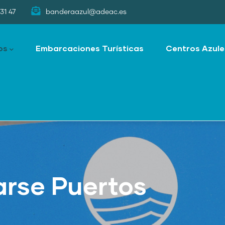
31 47
banderaazul@adeac.es
os
Embarcaciones Turísticas
Centros Azule
rse Puertos