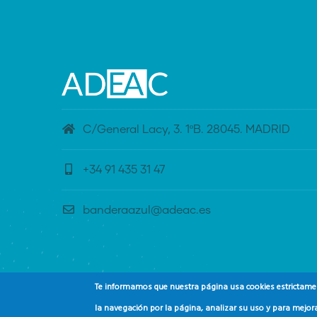
C/General Lacy, 3. 1ºB. 28045. MADRID
+34 91 435 31 47
banderaazul@adeac.es
Te informamos que nuestra página usa cookies estrictament
la navegación por la página, analizar su uso y para mejora