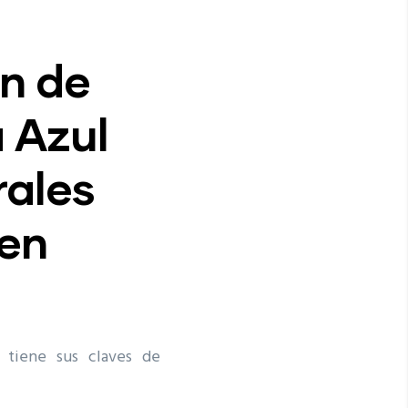
ón de
 Azul
rales
en
 tiene sus claves de