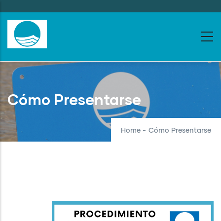
Skip
to
main
content
Cómo Presentarse
Home
-
Cómo Presentarse