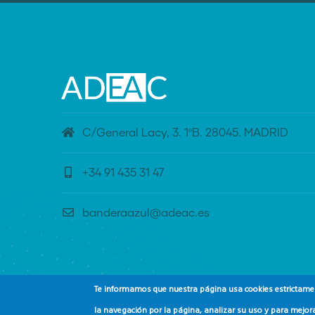
C/General Lacy, 3. 1ºB. 28045. MADRID
+34 91 435 31 47
banderaazul@adeac.es
Te informamos que nuestra página usa cookies estrictament
la navegación por la página, analizar su uso y para mejora