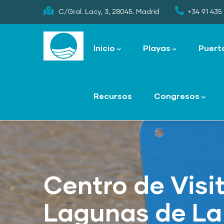
Skip
C/Gral. Lacy, 3, 28045. Madrid
+34 91 435 
to
Main
main
navigation
Inicio
Playas
Puert
content
Recursos
Congresos
Centro de Visi
Lagunas de La 