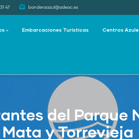
31 47
banderaazul@adeac.es
os
Embarcaciones Turísticas
Centros Azule
tantes del Parque N
Mata y Torrevieja