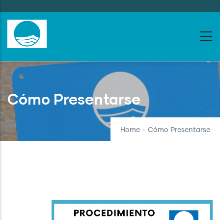
Skip
to
main
content
Cómo Presentarse
Home
-
Cómo Presentarse