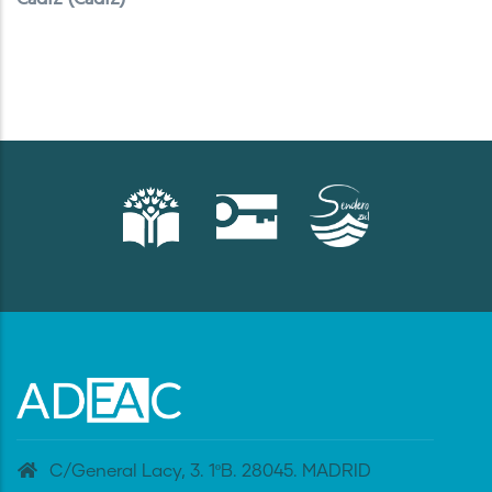
C/General Lacy, 3. 1ºB. 28045. MADRID