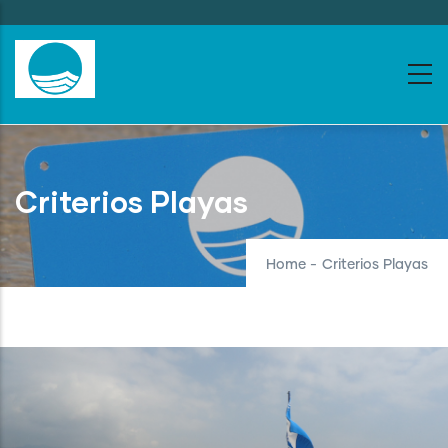
Skip
to
main
content
Criterios Playas
Home
-
Criterios Playas