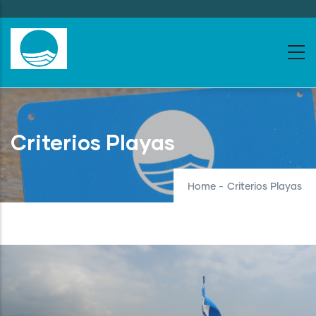
Skip
to
main
content
Criterios Playas
Home
-
Criterios Playas