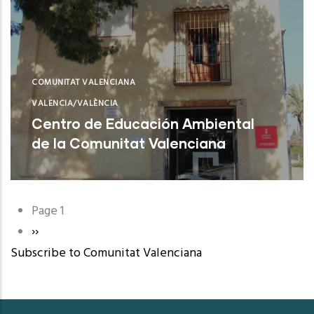
COMUNITAT VALENCIANA
VALENCIA/VALÈNCIA
Centro de Educación Ambiental
de la Comunitat Valenciana
Sagunt (Valencia)
Page 1
Pagination
Next
››
Subscribe to Comunitat Valenciana
page