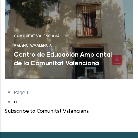
COMUNITAT VALENCIANA
VALENCIA/VALÈNCIA
Centro de Educación Ambiental
de la Comunitat Valenciana
Sagunt (Valencia)
Page 1
Pagination
Next
››
Subscribe to Comunitat Valenciana
page