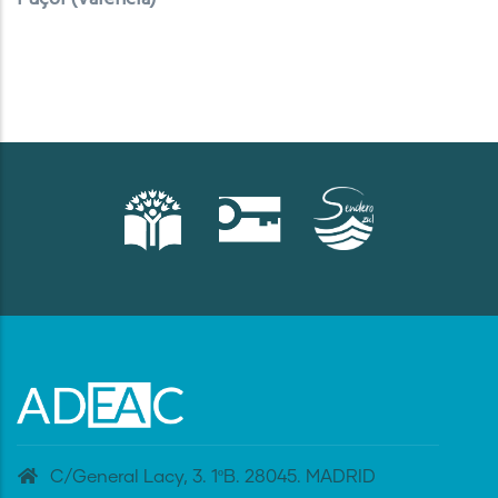
C/General Lacy, 3. 1ºB. 28045. MADRID