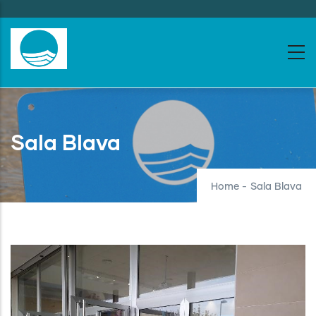
Skip
to
main
content
Sala Blava
Home
-
Sala Blava