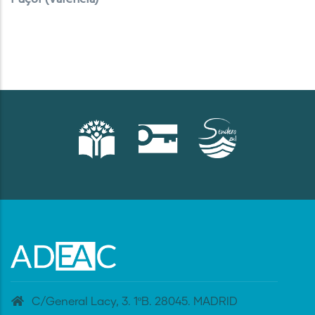
C/General Lacy, 3. 1ºB. 28045. MADRID