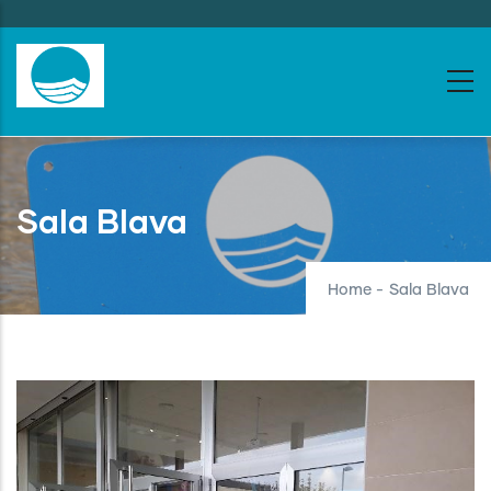
Skip
to
main
content
Sala Blava
Home
-
Sala Blava