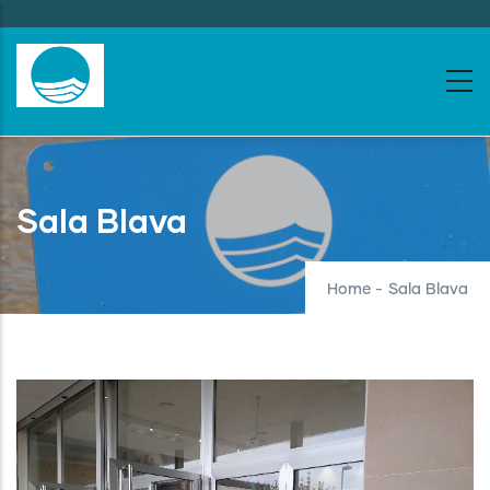
Skip
to
main
content
Sala Blava
Home
-
Sala Blava