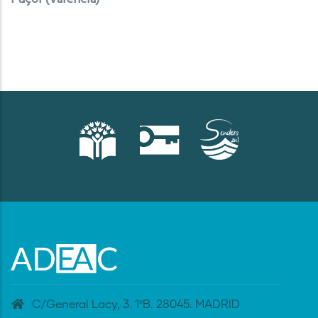
C/General Lacy, 3. 1ºB. 28045. MADRID