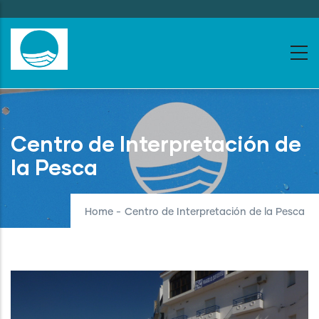
Skip
to
main
content
Centro de Interpretación de
la Pesca
Home
-
Centro de Interpretación de la Pesca