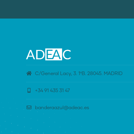
C/General Lacy, 3. 1ºB. 28045. MADRID
+34 91 435 31 47
banderaazul@adeac.es