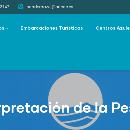
31 47
banderaazul@adeac.es
os
Embarcaciones Turísticas
Centros Azule
rpretación de la P