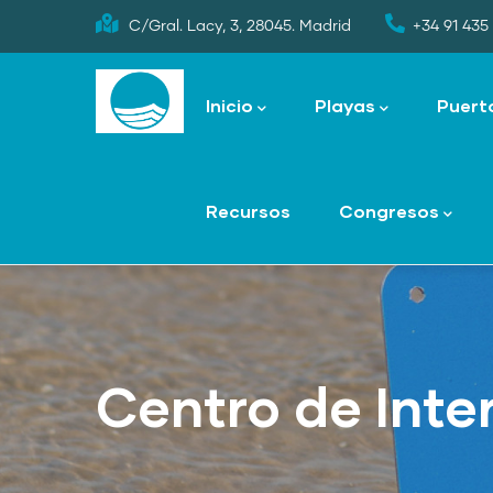
Skip
C/Gral. Lacy, 3, 28045. Madrid
+34 91 435 
to
Main
main
navigation
Inicio
Playas
Puert
content
Recursos
Congresos
Centro de Inte