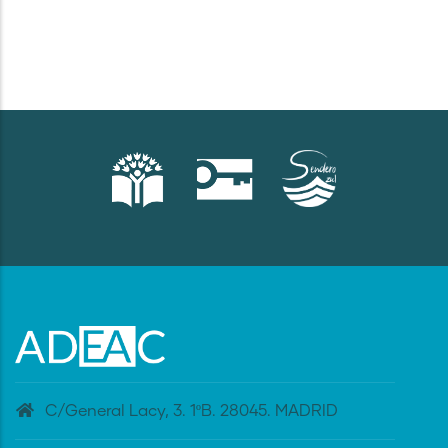
C/General Lacy, 3. 1ºB. 28045. MADRID