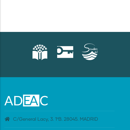
C/General Lacy, 3. 1ºB. 28045. MADRID