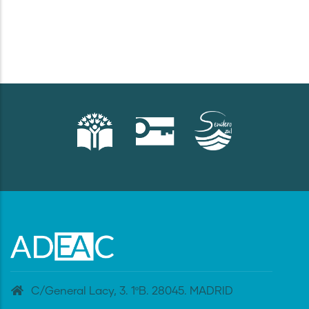
C/General Lacy, 3. 1ºB. 28045. MADRID