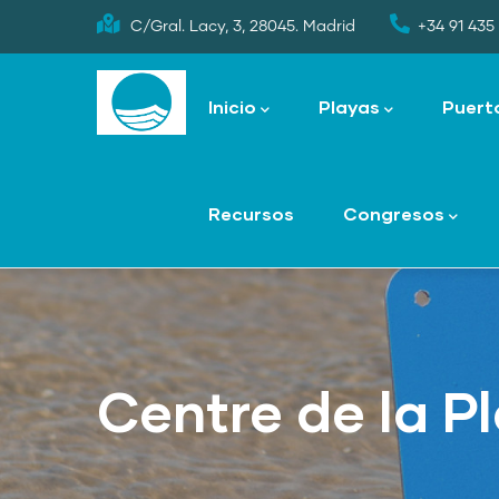
Skip
C/Gral. Lacy, 3, 28045. Madrid
+34 91 435 
to
Main
main
navigation
Inicio
Playas
Puert
content
Recursos
Congresos
Centre de la Pl