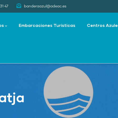
31 47
banderaazul@adeac.es
os
Embarcaciones Turísticas
Centros Azule
atja