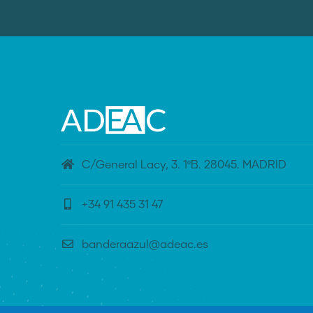
C/General Lacy, 3. 1ºB. 28045. MADRID
+34 91 435 31 47
banderaazul@adeac.es