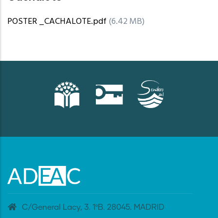
POSTER _CACHALOTE.pdf
(6.42 MB)
C/General Lacy, 3. 1ºB. 28045. MADRID