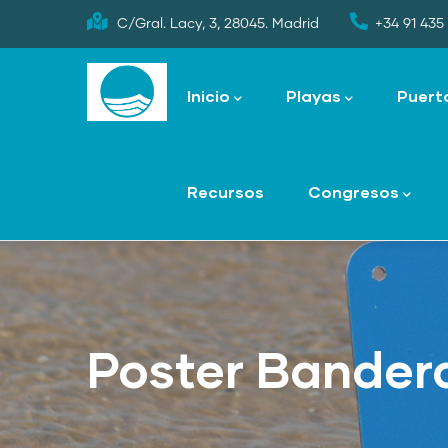
Skip
C/Gral. Lacy, 3, 28045. Madrid
+34 91 435 
to
Main
main
navigation
Inicio
Playas
Puert
content
Recursos
Congresos
Poster Bandera