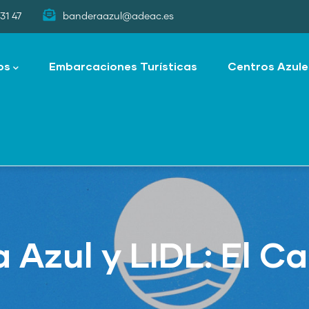
31 47
banderaazul@adeac.es
os
Embarcaciones Turísticas
Centros Azule
 Azul y LIDL: El C