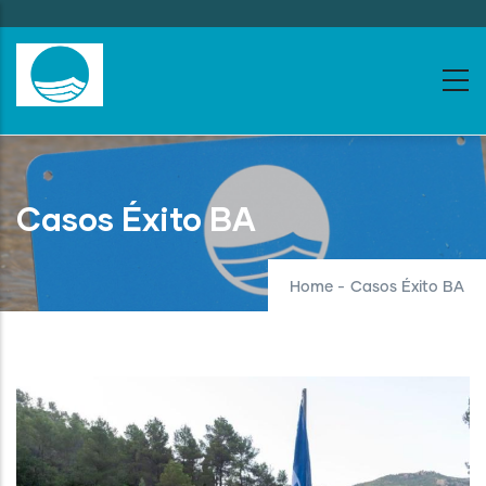
Skip
to
main
content
Casos Éxito BA
Home
-
Casos Éxito BA