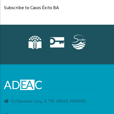
Subscribe to Casos Éxito BA
C/General Lacy, 3. 1ºB. 28045. MADRID