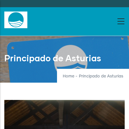
Skip
to
main
content
Principado de Asturias
Home
-
Principado de Asturias