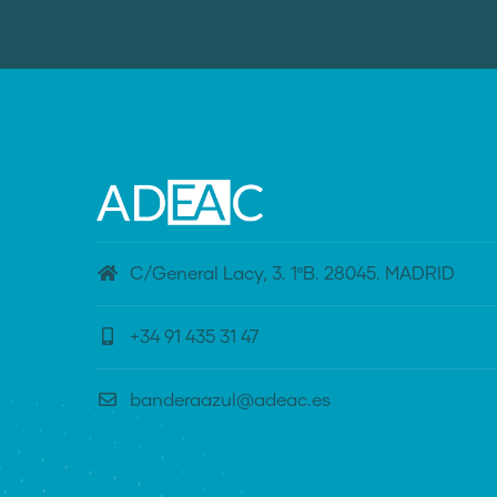
C/General Lacy, 3. 1ºB. 28045. MADRID
+34 91 435 31 47
banderaazul@adeac.es