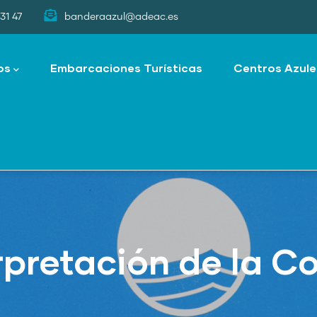
31 47
banderaazul@adeac.es
os
Embarcaciones Turísticas
Centros Azule
rpretación de la C