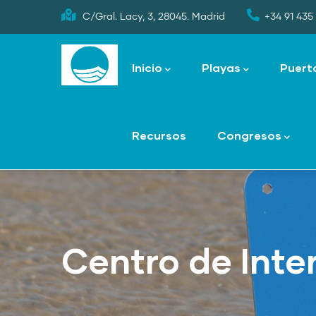
Skip
C/Gral. Lacy, 3, 28045. Madrid
+34 91 435 
to
Main
main
navigation
Inicio
Playas
Puert
content
Recursos
Congresos
Centro de Inte