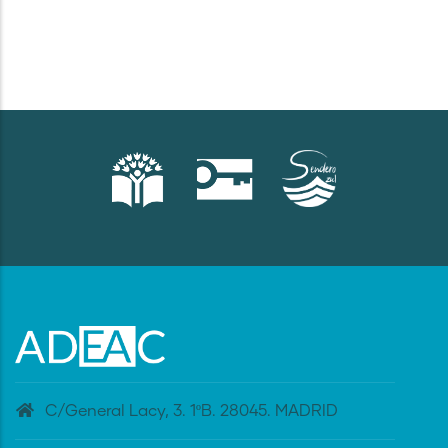
C/General Lacy, 3. 1ºB. 28045. MADRID